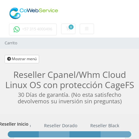
0
Carrito
+57 315 4000496
Carrito
Mostrar menú
Reseller Cpanel/Whm Cloud
Linux OS con protección CageFS
30 Días de garantía. (No esta satisfecho
devolvemos su inversión sin preguntas)
Reseller Inicio
Reseller Inicio
Reseller Dorado
Reseller Black